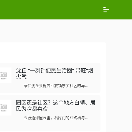
沈丘 “一刻钟便民生活圈” 带旺“烟
火气”
家住沈丘县槐店回族镇东关社区的马...
园区还是社区？这个地方白领、居
民为啥都喜欢
五行通津屋园里，石库门的红砖墙与...