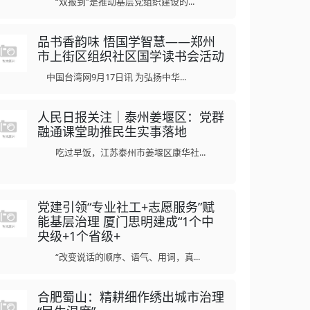
“双报到”是推动基层党组织建设的...
品书香韵味 悟国学智慧——郑州
市上街区组织社区国学读书会活动
中国台湾网9月17日讯 为弘扬中华...
人民日报关注｜泰州姜堰区：党群
融通课堂助推民生实事落地
吃过早饭，江苏泰州市姜堰区康华社...
党建引领“专业社工+志愿服务”赋
能基层治理 厦门思明建成“1个中
央级+1个省级+
“改变说话的顺序、语气、用词，真...
合肥蜀山：精耕细作绣出城市治理